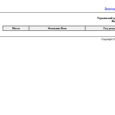
Вернуть
Украинский ре
Же
Место
Фамилия Имя
Год рож
Copyright ©