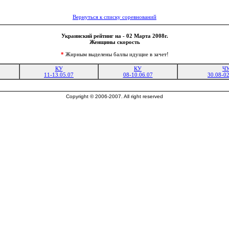
Вернуться к списку соревнований
Украинский рейтинг на - 02 Марта 2008г.
Женщины скорость
*
Жирным выделены баллы идущие в зачет!
КУ
КУ
Ч
11-13.05.07
08-10.06.07
30.08-02
Copyright © 2006-2007. All right reserved