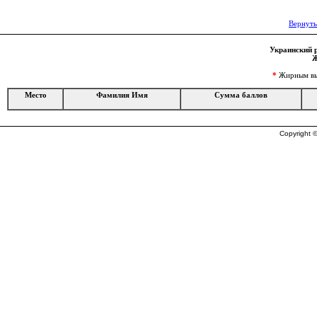
Вернуть
Украинский р
Ж
*
Жирным выд
Место
Фамилия Имя
Сумма баллов
Copyright ©