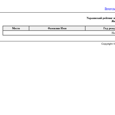
Вернуть
Украинский рейтинг на
Же
Место
Фамилия Имя
Год рож
Не
Copyright ©