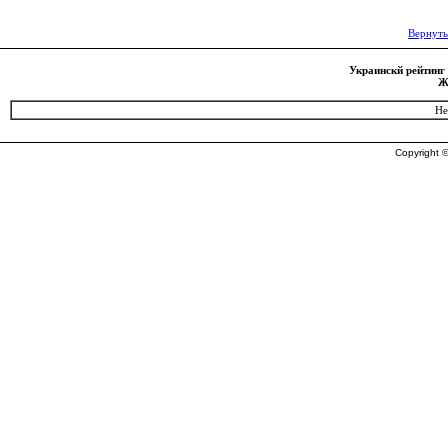
Вернуть
Украинскй рейтинг 
Ж
Не
Copyright ©