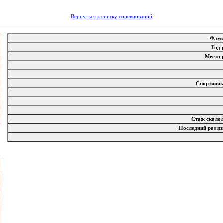
Вернуться к списку соревнований
Фам
Год
Место
Спортивн
Стаж скало
Последний раз и