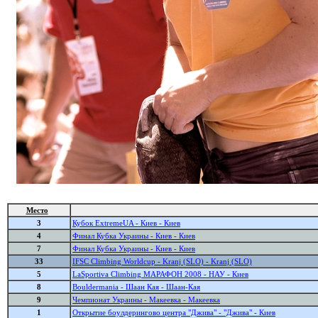
Место
3
Кубок ExtremeUA - Киев - Киев
4
Финал Кубка Украины - Киев - Киев
7
Финал Кубка Украины - Киев - Киев
33
IFSC Climbing Worldcup - Kranj (SLO) - Kranj (SLO)
5
LaSportiva Climbing МАРАФОН 2008 - НАУ - Киев
8
Bouldermania - Шаан Кая - Шаан-Кая
9
Чемпионат Украины - Макеевка - Макеевка
1
Открытие боулдерингово центра "Джива" - "Джива" - Киев