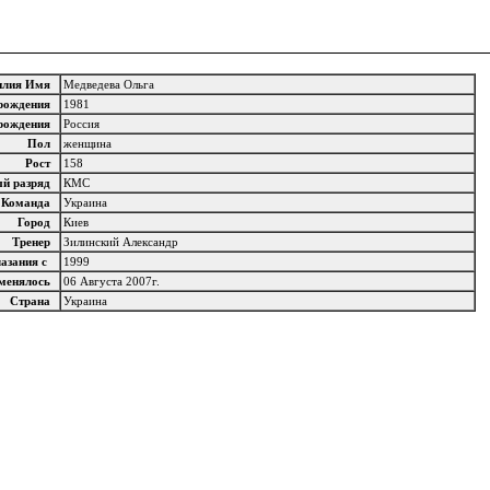
илия Имя
Медведева Ольга
 рождения
1981
 рождения
Россия
Пол
женщина
Рост
158
ый разряд
КМС
Команда
Украина
Город
Киев
Тренер
Зилинский Александр
лазания с
1999
зменялось
06 Августа 2007г.
Страна
Украина