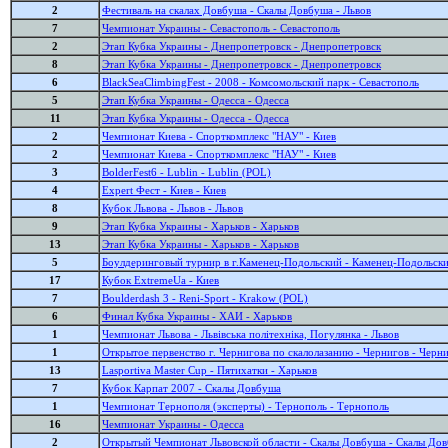
2
Фестиваль на скалах Довбуша - Скалы Довбуша - Львов
7
Чемпионат Украины - Севастополь - Севастополь
2
Этап Кубка Украины - Днепропетровск - Днепропетровск
8
Этап Кубка Украины - Днепропетровск - Днепропетровск
6
BlackSeaClimbingFest - 2008 - Комсомольский парк - Севастополь
5
Этап Кубка Украины - Одесса - Одесса
11
Этап Кубка Украины - Одесса - Одесса
2
Чемпионат Киева - Спорткомплекс "НАУ" - Киев
2
Чемпионат Киева - Спорткомплекс "НАУ" - Киев
3
BolderFest6 - Lublin - Lublin (POL)
4
Expert Фест - Киев - Киев
8
Кубок Львова - Львов - Львов
9
Этап Кубка Украины - Харьков - Харьков
13
Этап Кубка Украины - Харьков - Харьков
5
Боулдеринговый турнир в г.Каменец-Подольский - Каменец-Подольск
17
Кубок ExtremeUa - Киев
7
Boulderdash 3 - Reni-Sport - Krakow (POL)
6
Финал Кубка Украины - ХАИ - Харьков
1
Чемпионат Львова - Львівська політехніка, Погулянка - Львов
1
Открытое первенство г. Чернигова по скалолазанию - Чернигов - Черн
13
Lasportiva Master Cup - Пятихатки - Харьков
7
Кубок Карпат 2007 - Скалы Довбуша
1
Чемпионат Тернополя (эксперты) - Тернополь - Тернополь
16
Чемпионат Украины - Одесса
2
Открытый Чемпионат Львовской области - Скалы Довбуша - Скалы До