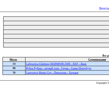
Вернуть
Все 
Место
Соревнования
54
LaSportiva Climbing МАРАФОН 2008 - НАУ - Киев
90
Кубок Рубика - первый этап - Гараж - Санкт-Петербург
56
Lasportiva Master Cup - Пятихатки - Харьков
Copyright ©