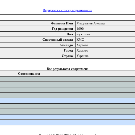
Вернуться к списку соревнований
Фамилия Имя
Мехралиев Алескер
Год рождения
1990
Пол
мужчина
Спортивный разряд
КМС
Команда
Харьков
Город
Харьков
Страна
Украина
Все результаты спортсмена
Соревнования