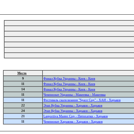
Место
9
Финал Кубка Украины - Киев - Киев
11
Финал Кубка Украины - Киев - Киев
14
Финал Кубка Украины - Киев - Киев
11
Чемпионат Украины - Макеевка - Макеевка
11
Фестиваль скалолазания "Space Cup" - ХАИ - Харьков
22
Этап Кубка Украины - Харьков - Харьков
24
Этап Кубка Украины - Харьков - Харьков
21
Lasportiva Master Cup - Пятихатки - Харьков
11
Чемпионат Харькова - Харьков - Харьков