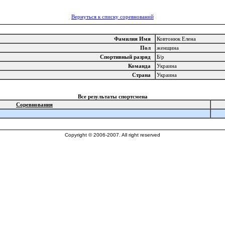
Вернуться к списку соревнований
Фамилия Имя
Ковтонюк Елена
Пол
женщина
Спортивный разряд
Б/р
Команда
Украина
Страна
Украина
Все результаты спортсмена
Соревнования
Copyright © 2006-2007. All right reserved