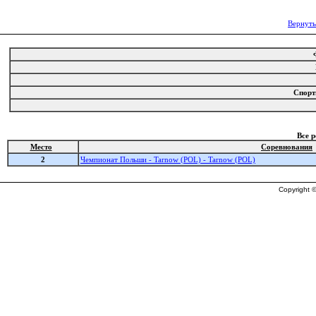
Вернуть
Спорт
Все 
Место
Соревнования
2
Чемпионат Польши - Tarnow (POL) - Tarnow (POL)
Copyright ©