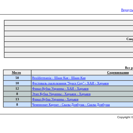
Вернуть
Спо
Все 
Место
Соревнования
50
Bouldermania - Шаан Кая - Шаан-Кая
10
Фестиваль скалолазания "Space Cup" - ХАИ - Харьков
12
Финал Кубка Украины - ХАИ - Харьков
8
Этап Кубка Украины - Харьков - Харьков
13
Финал Кубка Украины - Харьков
8
Чемпионат Карпат - Скалы Довбуша - Скалы Довбуша
Copyright ©