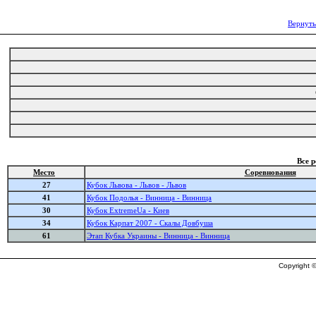
Вернуть
Все 
Место
Соревнования
27
Кубок Львова - Львов - Львов
41
Кубок Подолья - Винница - Винница
30
Кубок ExtremeUa - Киев
34
Кубок Карпат 2007 - Скалы Довбуша
61
Этап Кубка Украины - Винница - Винница
Copyright ©