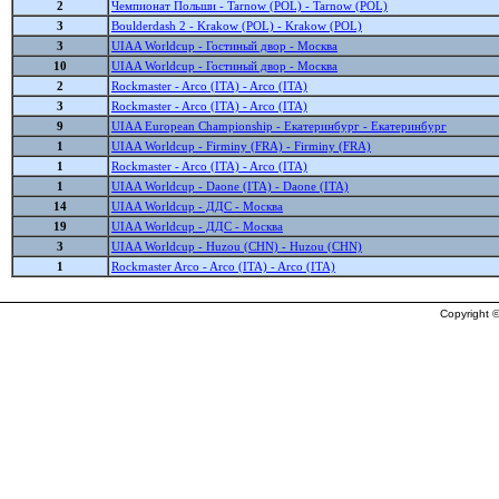
2
Чемпионат Польши - Tarnow (POL) - Tarnow (POL)
3
Boulderdash 2 - Krakow (POL) - Krakow (POL)
3
UIAA Worldcup - Гостиный двор - Москва
10
UIAA Worldcup - Гостиный двор - Москва
2
Rockmaster - Arco (ITA) - Arco (ITA)
3
Rockmaster - Arco (ITA) - Arco (ITA)
9
UIAA European Championship - Екатеринбург - Екатеринбург
1
UIAA Worldcup - Firminy (FRA) - Firminy (FRA)
1
Rockmaster - Arco (ITA) - Arco (ITA)
1
UIAA Worldcup - Daone (ITA) - Daone (ITA)
14
UIAA Worldcup - ДДС - Москва
19
UIAA Worldcup - ДДС - Москва
3
UIAA Worldcup - Huzou (CHN) - Huzou (CHN)
1
Rockmaster Arco - Arco (ITA) - Arco (ITA)
Copyright ©