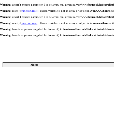
Warning
: arsort() expects parameter 1 to be array, null given in
/var/www/baurock/htdocs/climb
Warning
: reset() [
function.reset
]: Passed variable is not an array or object in
/var/www/baurock/h
Warning
: arsort() expects parameter 1 to be array, null given in
/var/www/baurock/htdocs/climb
Warning
: reset() [
function.reset
]: Passed variable is not an array or object in
/var/www/baurock/h
Warning
: Invalid argument supplied for foreach() in
/var/www/baurock/htdocs/climbdb/ukrain
Warning
: Invalid argument supplied for foreach() in
/var/www/baurock/htdocs/climbdb/ukrain
Место