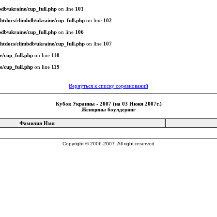
db/ukraine/cup_full.php
on line
101
tdocs/climbdb/ukraine/cup_full.php
on line
102
db/ukraine/cup_full.php
on line
106
tdocs/climbdb/ukraine/cup_full.php
on line
107
e/cup_full.php
on line
110
e/cup_full.php
on line
119
Вернуться к списку соревнований
Кубок Украины - 2007 (на 03 Июня 2007г.)
Женщины боулдеринг
Фамилия Имя
Copyright © 2006-2007. All right reserved