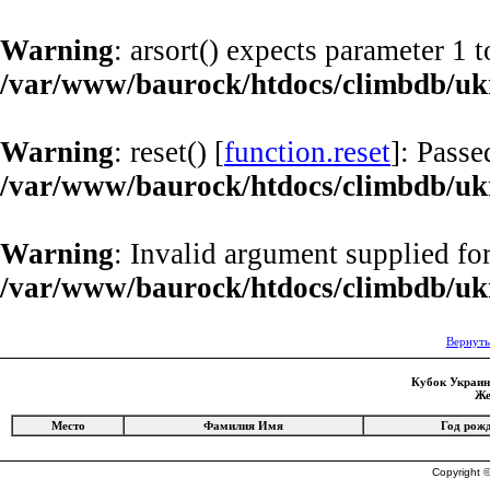
Warning
: arsort() expects parameter 1 t
/var/www/baurock/htdocs/climbdb/uk
Warning
: reset() [
function.reset
]: Passe
/var/www/baurock/htdocs/climbdb/uk
Warning
: Invalid argument supplied for
/var/www/baurock/htdocs/climbdb/uk
Вернуть
Кубок Украины
Же
Место
Фамилия Имя
Год рож
Copyright ©