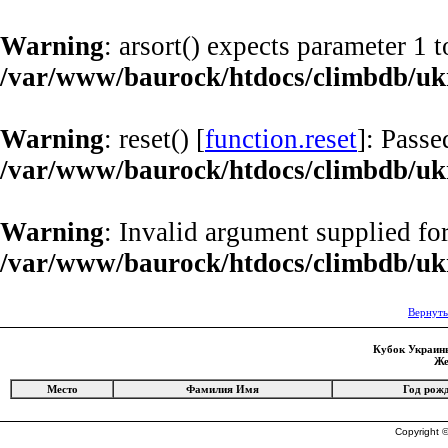
Warning
: arsort() expects parameter 1 t
/var/www/baurock/htdocs/climbdb/uk
Warning
: reset() [
function.reset
]: Passe
/var/www/baurock/htdocs/climbdb/uk
Warning
: Invalid argument supplied for
/var/www/baurock/htdocs/climbdb/uk
Вернуть
Кубок Украины
Же
Место
Фамилия Имя
Год рож
Copyright ©