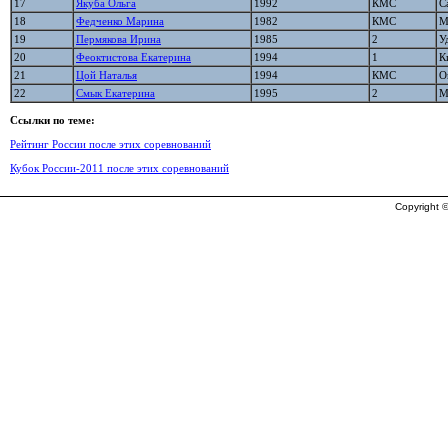
17
Якуба Ольга
1992
КМС
С
18
Федченко Марина
1982
КМС
М
19
Пермякова Ирина
1985
2
У
20
Феоктистова Екатерина
1994
1
К
21
Цой Наталья
1994
КМС
О
22
Смык Екатерина
1995
2
М
Ссылки по теме:
Рейтинг России после этих соревнований
Кубок России-2011 после этих соревнований
Copyright ©