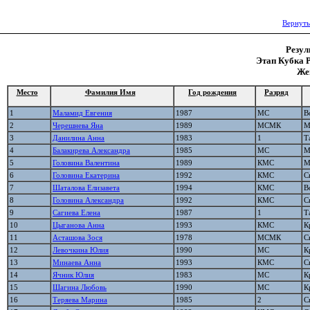
Вернуть
Резул
Этап Кубка Р
Же
Место
Фамилия Имя
Год рождения
Разряд
1
Маламид Евгения
1987
МС
В
2
Черешнева Яна
1989
МСМК
М
3
Данилина Анна
1983
1
Т
4
Балакирева Александра
1985
МС
М
5
Головина Валентина
1989
КМС
М
6
Головина Екатерина
1992
КМС
С
7
Шаталова Елизавета
1994
КМС
В
8
Головина Александра
1992
КМС
С
9
Сагиева Елена
1987
1
Т
10
Цыганова Анна
1993
КМС
К
11
Асташова Зося
1978
МСМК
С
12
Левочкина Юлия
1990
МС
К
13
Минаева Анна
1993
КМС
С
14
Ячник Юлия
1983
МС
К
15
Шагина Любовь
1990
МС
К
16
Теряева Марина
1985
2
С