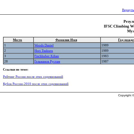
Вернуть
Резул
IFSC Climbing Wo
Муж
Место
Фамилия Имя
Год рожде
1
Woods Daniel
1989
2
Hori Tsukuru
1989
3
Fischhuber Kilian
1983
28
Гельманов Рустам
1987
Ссылки по теме:
Рейтинг России после этих соревнований
Кубок России-2010 после этих соревнований
Copyright ©