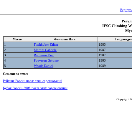
Вернуть
Резул
IFSC Climbing Wo
Муж
Место
Фамилия Имя
Год рожде
1
Fischhuber Kilian
1983
2
Moroni Gabriele
1987
3
Robinson Paul
1987
4
Pouvreau Gérome
1983
5
Woods Daniel
1989
Ссылки по теме:
Рейтинг России после этих соревнований
Кубок России-2008 после этих соревнований
Copyright ©