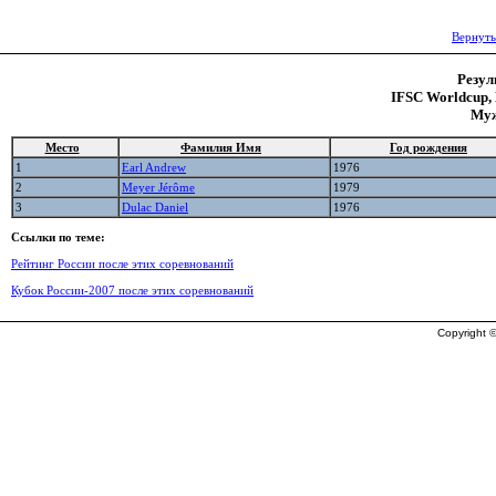
Вернуть
Резул
IFSC Worldcup, 
Муж
Место
Фамилия Имя
Год рождения
1
Earl Andrew
1976
2
Meyer Jérôme
1979
3
Dulac Daniel
1976
Ссылки по теме:
Рейтинг России после этих соревнований
Кубок России-2007 после этих соревнований
Copyright ©