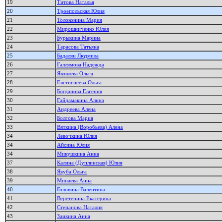
19
Титова Наталья
20
Троепольская Юлия
21
Толоконина Мария
22
Мирошниченко Юлия
23
Бурыкина Марина
24
Тарасова Татьяна
25
Бадалян Людмила
26
Галлямова Надежда
27
Яковлева Ольга
28
Евстигнеева Ольга
29
Богданова Евгения
30
Гайдамакина Алина
31
Андреева Алена
32
Болгова Мария
33
Вяткина (Воробьева) Алена
34
Левочкина Юлия
34
Айсина Юлия
34
Микушкина Анна
37
Калина (Дуплинская) Юлия
38
Якуба Ольга
39
Минаева Анна
40
Головина Валентина
41
Веретенина Екатерина
42
Степанова Наталия
43
Заикина Анна