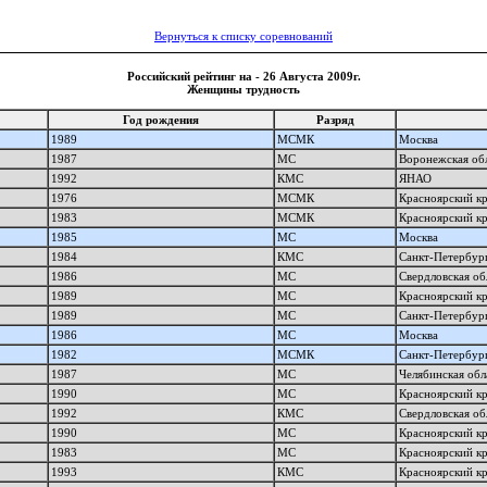
Вернуться к списку соревнований
Российский рейтинг на - 26 Августа 2009г.
Женщины трудность
Год рождения
Разряд
1989
МСМК
Москва
1987
МС
Воронежская об
1992
КМС
ЯНАО
1976
МСМК
Красноярский к
1983
МСМК
Красноярский к
1985
МС
Москва
1984
КМС
Санкт-Петербур
1986
МС
Свердловская об
1989
МС
Красноярский к
1989
МС
Санкт-Петербур
1986
МС
Москва
1982
МСМК
Санкт-Петербур
1987
МС
Челябинская обл
1990
МС
Красноярский к
1992
КМС
Свердловская об
1990
МС
Красноярский к
1983
МС
Красноярский к
1993
КМС
Красноярский к