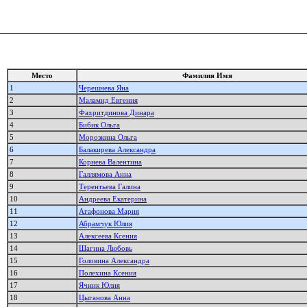
Место
Фамилия Имя
1
Черешнева Яна
2
Маламид Евгения
3
Фахритдинова Динара
4
Бибик Ольга
5
Морозкина Ольга
6
Балакирева Александра
7
Корнева Валентина
8
Галлямова Анна
9
Терентьева Галина
10
Андреева Екатерина
11
Агафонова Мария
12
Абрамчук Юлия
13
Алексеева Ксения
14
Шагина Любовь
15
Головина Александра
16
Полехина Ксения
17
Ячник Юлия
18
Цыганова Анна