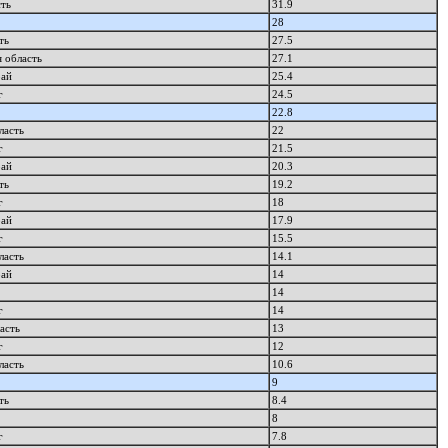
сть
31.9
28
ть
27.5
 область
27.1
рай
25.4
г
24.5
22.8
ласть
22
г
21.5
рай
20.3
ть
19.2
г
18
рай
17.9
г
15.5
ласть
14.1
рай
14
14
г
14
асть
13
г
12
ласть
10.6
9
ть
8.4
8
г
7.8