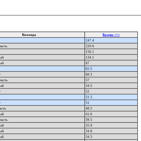
Команда
Баллы >>>
247.4
ласть
220.6
156.1
рай
134.1
рай
67
65.5
г
60.3
ласть
57
рай
54.5
г
52
51.5
г
51
асть
48.5
рай
41.6
ласть
39.5
рай
35.9
рай
34.8
рай
34.3