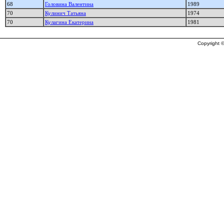
68
Головина Валентина
1989
70
Кулинич Татьяна
1974
70
Кулагина Екатерина
1981
Copyright ©