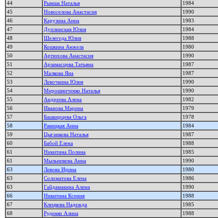
44
Рымша Наталья
1984
45
Новоселова Анастасия
1990
46
Карузина Анна
1983
47
Дуплинская Юлия
1984
48
Шелегеда Юлия
1988
49
Кошкина Анжела
1980
50
Артюхова Анастасия
1990
51
Арзамасцева Татьяна
1987
52
Малкова Яна
1987
53
Левочкина Юлия
1990
54
Мирошниченко Наталья
1990
55
Андреева Алена
1982
56
Иванова Марина
1979
57
Башкирцева Ольга
1978
58
Ракицкая Анна
1984
59
Цыганкова Наталья
1987
60
Бабой Елена
1988
61
Никитина Полина
1985
61
Мыльникова Анна
1990
63
Левова Ирина
1980
63
Соломатова Елена
1986
63
Гайдамакина Алина
1990
66
Никитина Ксения
1988
67
Клецкова Надежда
1985
68
Руденко Алина
1988