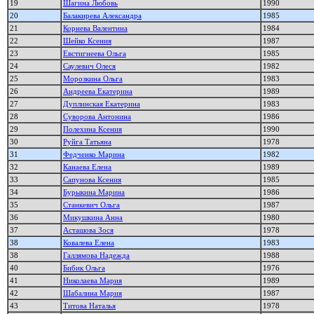
19
Шагина Любовь
1990
20
Балакирева Александра
1985
21
Корнева Валентина
1984
22
Шейко Ксения
1987
23
Евстигнеева Ольга
1985
24
Саулевич Олеся
1982
25
Морозкина Ольга
1983
26
Андреева Екатерина
1989
27
Дуплинская Екатерина
1983
28
Суворова Антонина
1986
29
Полехина Ксения
1990
30
Руйга Татьяна
1978
31
Федченко Марина
1982
32
Канаева Елена
1989
33
Сапунова Ксения
1985
34
Бурыкина Марина
1986
35
Станкевич Ольга
1987
36
Микушкина Анна
1980
37
Асташова Зося
1978
38
Ковалева Елена
1983
38
Галлямова Надежда
1988
40
Бибик Ольга
1976
41
Николаева Мария
1989
42
Шабалина Мария
1987
43
Титова Наталья
1978