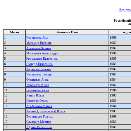
Вернуть
Российский 
Ж
Место
Фамилия Имя
Год р
1
Черешнева Яна
1989
2
Маламид Евгения
1987
3
Алексеева Ксения
1987
4
Малышева Александра
1990
5
Королькова Екатерина
1985
6
Яэмурд Екатерина
1983
7
Тарасова Татьяна
1987
8
Черешнева Венера
1965
9
Стенковая Анна
1984
10
Абрамчук Юлия
1982
11
Галлямова Анна
1986
12
Ячник Юлия
1983
13
Яковлева Ольга
1983
14
Агафонова Мария
1986
15
Калина (Дуплинская) Юлия
1983
16
Терентьева Галина
1989
17
Саулевич Марина
1989
18
Юрина Валентина
1985