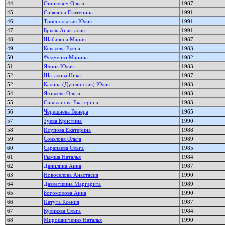
44
Станкевич Ольга
1987
45
Силявина Екатерина
1991
46
Троепольская Юлия
1991
47
Брыль Анастасия
1991
48
Шабалина Мария
1987
49
Ковалева Елена
1983
50
Федченко Марина
1982
51
Ячник Юлия
1983
52
Шаталова Ника
1987
52
Калина (Дуплинская) Юлия
1983
54
Яковлева Ольга
1983
55
Сиволапова Екатерина
1983
56
Черешнева Венера
1965
57
Зуева Кристина
1990
58
Исупова Екатерина
1988
59
Соколова Ольга
1989
60
Сарапаева Ольга
1985
61
Рымша Наталья
1984
62
Данилина Анна
1987
63
Новоселова Анастасия
1990
64
Давлетшина Маргарита
1989
65
Богомолова Анна
1990
66
Патута Ксения
1987
67
Куликова Ольга
1984
68
Мирошниченко Наталья
1990