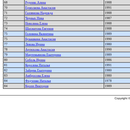
68
Руденко Алина
1988
70
Ермолаева Анастасия
1991
71
Галлямова Надежда
1988
72
Черных Ника
1987
73
Неволина Елена
1988
74
Шахматова Евгения
1988
75
Головина Валентина
1989
75
Букашкина Анастасия
1990
77
Левова Ирина
1980
78
Артюхова Анастасия
1990
79
Мартемьянова Екатерина
1989
80
Соболь Ирина
1986
81
Королева Наталья
1991
82
Зайцева Екатерина
1980
83
Амбросова Елена
1980
84
Федченко Наталья
1978
84
Кропп Виктория
1989
Copyright ©