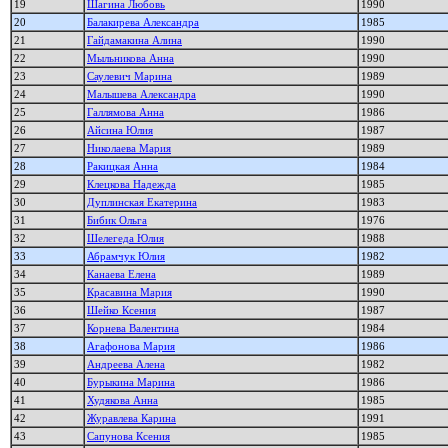
19
Шагина Любовь
1990
20
Балакирева Александра
1985
21
Гайдамакина Алина
1990
22
Мыльникова Анна
1990
23
Саулевич Марина
1989
24
Малышева Александра
1990
25
Галлямова Анна
1986
26
Айсина Юлия
1987
27
Николаева Мария
1989
28
Ракицкая Анна
1984
29
Клецкова Надежда
1985
30
Дуплинская Екатерина
1983
31
Бибик Ольга
1976
32
Шелегеда Юлия
1988
33
Абрамчук Юлия
1982
34
Канаева Елена
1989
35
Красавина Мария
1990
36
Шейко Ксения
1987
37
Корнева Валентина
1984
38
Агафонова Мария
1986
39
Андреева Алена
1982
40
Бурыкина Марина
1986
41
Худякова Анна
1985
42
Журавлева Карина
1991
43
Сапунова Ксения
1985