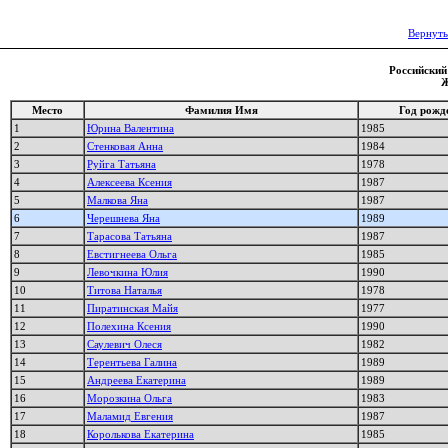
Вернуть
Российский 
Ж
Место
Фамилия Имя
Год рожд
1
Юрина Валентина
1985
2
Стенковая Анна
1984
3
Руйга Татьяна
1978
4
Алексеева Ксения
1987
5
Малкова Яна
1987
6
Черешнева Яна
1989
7
Тарасова Татьяна
1987
8
Евстигнеева Ольга
1985
9
Левочкина Юлия
1990
10
Титова Наталья
1978
11
Пиратинская Майя
1977
12
Полехина Ксения
1990
13
Саулевич Олеся
1982
14
Терентьева Галина
1989
15
Андреева Екатерина
1989
16
Морозкина Ольга
1983
17
Маламид Евгения
1987
18
Королькова Екатерина
1985