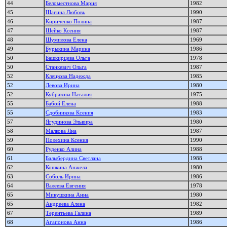
44
Беломестнова Мария
1982
45
Шагина Любовь
1990
46
Кириченко Полина
1987
47
Шейко Ксения
1987
48
Шумилова Елена
1969
49
Бурыкина Марина
1986
50
Башкирцева Ольга
1978
50
Станкевич Ольга
1987
52
Клецкова Надежда
1985
52
Левова Ирина
1980
52
Кубракова Наталия
1975
55
Бабой Елена
1988
55
Сдобникова Ксения
1983
57
Ягудинова Эльвира
1980
58
Малкова Яна
1987
59
Полехина Ксения
1990
60
Руденко Алина
1988
61
Балыбердина Светлана
1988
62
Кошкина Анжела
1980
63
Соболь Ирина
1986
64
Валеева Евгения
1978
65
Микушкина Анна
1980
65
Андреева Алена
1982
67
Терентьева Галина
1989
68
Агапонова Анна
1986