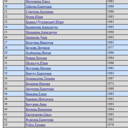
19
Морозкина Ольга
1983
20
Зайцева Екатерина
1980
21
Суворова Антонина
1986
22
Ячник Юлия
1983
23
Калина (Дуплинская) Юлия
1983
24
Балакирева Александра
1985
25
Малышева Александра
1990
26
Антипова Дина
1983
27
Володина Виктория
1985
28
Бадалян Людмила
1977
29
Агафонова Мария
1986
30
Рымша Наталья
1984
31
Шелегеда Юлия
1988
32
Федченко Марина
1982
33
Яэмурд Екатерина
1983
34
Арзамасцева Татьяна
1987
35
Баранова Наталья
1975
36
Андреева Екатерина
1989
36
Ковалева Елена
1983
38
Рыжкова Маргарита
1981
39
Карузина Анна
1983
40
Корнева Валентина
1984
41
Евстигнеева Ольга
1985
42
Кулагина Екатерина
1981
43
Руйга Татьяна
1978