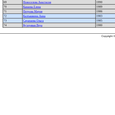
69
Новоселова Анастасия
1990
70
Канаева Елена
1989
71
Петрова Мария
1986
72
Калтышкина Анна
1983
73
Сарапаева Ольга
1985
74
Кучерявая Вера
1980
Copyright ©