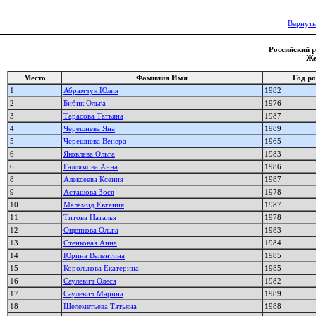
Вернуть
Российский р
Же
Место
Фамилия Имя
Год р
1
Абрамчук Юлия
1982
2
Бибик Ольга
1976
3
Тарасова Татьяна
1987
4
Черешнева Яна
1989
5
Черешнева Венера
1965
6
Яковлева Ольга
1983
6
Галлямова Анна
1986
8
Алексеева Ксения
1987
9
Асташова Зося
1978
10
Маламид Евгения
1987
11
Титова Наталья
1978
12
Ощепкова Ольга
1983
13
Стенковая Анна
1984
14
Юрина Валентина
1985
15
Королькова Екатерина
1985
16
Саулевич Олеся
1982
17
Саулевич Марина
1989
18
Шелеметьева Татьяна
1988