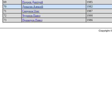
69
Порцев Дмитрий
1985
70
Деньгин Алексей
1982
71
Смирнов Олег
1987
72
Чудинов Павел
1990
73
Примеров Павел
1986
Copyright ©