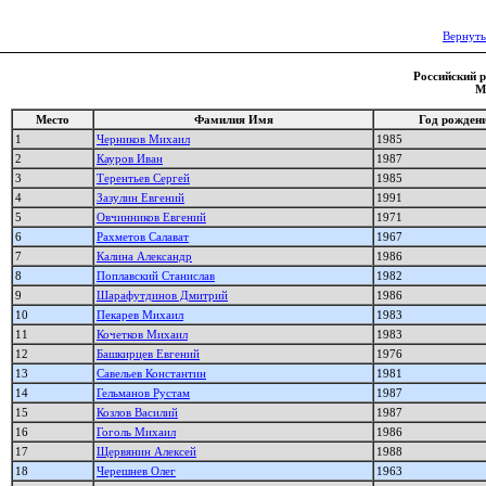
Вернуть
Российский р
М
Место
Фамилия Имя
Год рожден
1
Черников Михаил
1985
2
Кауров Иван
1987
3
Терентьев Сергей
1985
4
Зазулин Евгений
1991
5
Овчинников Евгений
1971
6
Рахметов Салават
1967
7
Калина Александр
1986
8
Поплавский Станислав
1982
9
Шарафутдинов Дмитрий
1986
10
Пекарев Михаил
1983
11
Кочетков Михаил
1983
12
Башкирцев Евгений
1976
13
Савельев Константин
1981
14
Гельманов Рустам
1987
15
Козлов Василий
1987
16
Гоголь Михаил
1986
17
Щервянин Алексей
1988
18
Черешнев Олег
1963