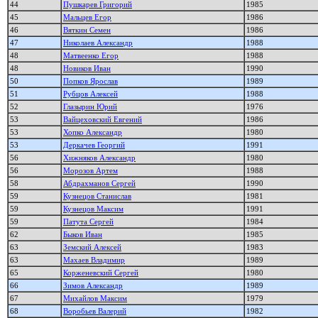
44
Пушкарев Григорий
1985
45
Мальцев Егор
1986
46
Вяткин Семен
1986
47
Николаев Александр
1988
48
Матвеенко Егор
1988
48
Новиков Иван
1990
50
Попков Ярослав
1989
51
Рубцов Алексей
1988
52
Глазырин Юрий
1976
53
Вайцеховский Евгений
1986
53
Хопко Александр
1980
53
Деркачев Георгий
1991
56
Хижняков Александр
1980
56
Морозов Артем
1988
58
Абдрахманов Сергей
1990
59
Кузнецов Станислав
1981
59
Кузнецов Максим
1991
59
Патута Сергей
1984
62
Быков Иван
1985
63
Земский Алексей
1983
63
Махаев Владимир
1989
65
Корженевский Сергей
1980
66
Зимов Александр
1989
67
Михайлов Максим
1979
68
Воробьев Валерий
1982