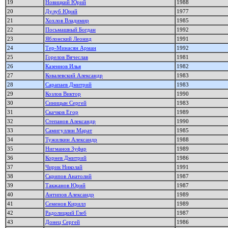
19
Новицкий Юрий
1988
20
Дулуб Юрий
1977
21
Хохлов Владимир
1985
22
Посьмашный Богдан
1992
23
Яблонский Леонид
1991
24
Тер-Минасян Арман
1992
25
Горелов Вячеслав
1981
26
Казеннов Илья
1982
27
Ковалевский Александр
1983
28
Сарапаев Дмитрий
1983
29
Козлов Виктор
1990
30
Синицын Сергей
1983
31
Скачков Егор
1989
32
Степанов Александр
1990
33
Самигуллин Марат
1985
34
Тужилкин Александр
1988
35
Нигманов Зуфар
1989
36
Корнев Дмитрий
1986
37
Чирик Николай
1991
38
Скрипов Анатолий
1987
39
Такжанов Юрий
1987
40
Антипов Александр
1989
41
Семенов Кирилл
1989
42
Радолицкий Глеб
1987
43
Донец Сергей
1986