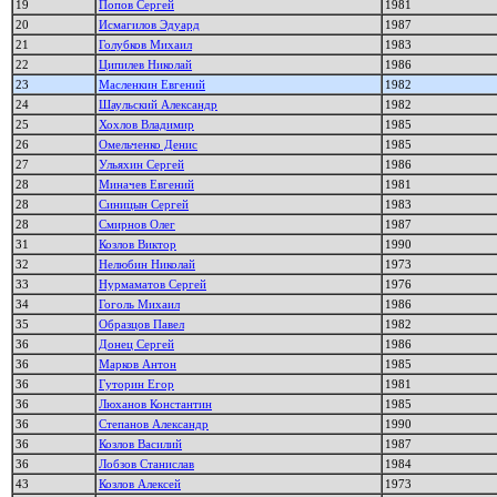
19
Попов Сергей
1981
20
Исмагилов Эдуард
1987
21
Голубков Михаил
1983
22
Ципилев Николай
1986
23
Масленкин Евгений
1982
24
Шаульский Александр
1982
25
Хохлов Владимир
1985
26
Омельченко Денис
1985
27
Ульяхин Сергей
1986
28
Миначев Евгений
1981
28
Синицын Сергей
1983
28
Смирнов Олег
1987
31
Козлов Виктор
1990
32
Нелюбин Николай
1973
33
Нурмаматов Сергей
1976
34
Гоголь Михаил
1986
35
Образцов Павел
1982
36
Донец Сергей
1986
36
Марков Антон
1985
36
Гуторин Егор
1981
36
Люханов Константин
1985
36
Степанов Александр
1990
36
Козлов Василий
1987
36
Лобзов Станислав
1984
43
Козлов Алексей
1973