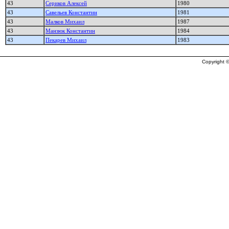
43
Сериков Алексей
1980
43
Савельев Константин
1981
43
Малков Михаил
1987
43
Манзюк Константин
1984
43
Пекарев Михаил
1983
Copyright ©