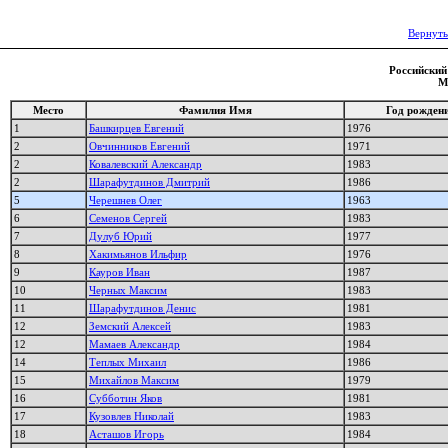
Вернуть
Российский 
М
Место
Фамилия Имя
Год рожден
1
Башкирцев Евгений
1976
2
Овчинников Евгений
1971
2
Ковалевский Александр
1983
2
Шарафутдинов Дмитрий
1986
5
Черешнев Олег
1963
6
Семенов Сергей
1983
7
Дулуб Юрий
1977
8
Хакимьянов Ильфир
1976
9
Кауров Иван
1987
10
Черных Максим
1983
11
Шарафутдинов Денис
1981
12
Земский Алексей
1983
12
Мамаев Александр
1984
14
Теплых Михаил
1986
15
Михайлов Максим
1979
16
Субботин Яков
1981
17
Кузовлев Николай
1983
18
Асташов Игорь
1984