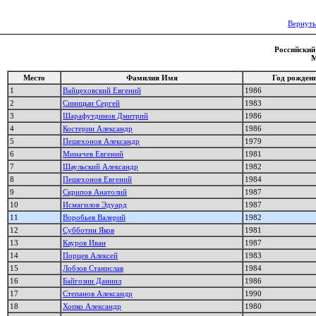
Вернуть
Российский 
М
Место
Фамилия Имя
Год рожден
1
Вайцеховский Евгений
1986
2
Синицын Сергей
1983
3
Шарафутдинов Дмитрий
1986
4
Костерин Александр
1986
5
Пешехонов Александр
1979
6
Миначев Евгений
1981
7
Шаульский Александр
1982
8
Пешехонов Евгений
1984
9
Скрипов Анатолий
1987
10
Исмагилов Эдуард
1987
11
Воробьев Валерий
1982
12
Субботин Яков
1981
13
Кауров Иван
1987
14
Порцев Алексей
1983
15
Лобзов Станислав
1984
16
Байгозин Даниил
1986
17
Степанов Александр
1990
18
Хопко Александр
1980