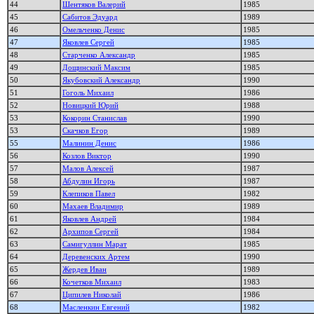
44
Шентяков Валерий
1985
45
Сабитов Эдуард
1989
46
Омельченко Денис
1985
47
Яковлев Сергей
1985
48
Старченко Александр
1985
49
Дощинский Максим
1985
50
Якубовский Александр
1990
51
Гоголь Михаил
1986
52
Новицкий Юрий
1988
53
Кокорин Станислав
1990
53
Скачков Егор
1989
55
Малинин Денис
1986
56
Козлов Виктор
1990
57
Малов Алексей
1987
58
Абдулин Игорь
1987
59
Клепиков Павел
1982
60
Махаев Владимир
1989
61
Яковлев Андрей
1984
62
Архипов Сергей
1984
63
Самигуллин Марат
1985
64
Деревенских Артем
1990
65
Жердев Иван
1989
66
Кочетков Михаил
1983
67
Ципилев Николай
1986
68
Масленкин Евгений
1982