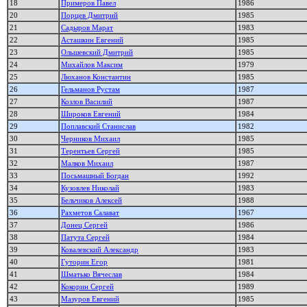
18
Примеров Павел
1986
20
Порцев Дмитрий
1985
21
Садыров Марат
1983
22
Асташкин Евгений
1985
23
Ольшевский Дмитрий
1985
24
Михайлов Максим
1979
25
Люханов Константин
1985
26
Гельманов Рустам
1987
27
Козлов Василий
1987
28
Широков Евгений
1984
29
Поплавский Станислав
1982
30
Черников Михаил
1985
31
Терентьев Сергей
1985
32
Малков Михаил
1987
33
Посьмашный Богдан
1992
34
Кузовлев Николай
1983
35
Бельчиков Алексей
1988
36
Рахметов Салават
1967
37
Донец Сергей
1986
38
Патута Сергей
1984
39
Ковалевский Александр
1983
40
Гуторин Егор
1981
41
Шматько Вячеслав
1984
42
Кокорин Сергей
1989
43
Мазуров Евгений
1985