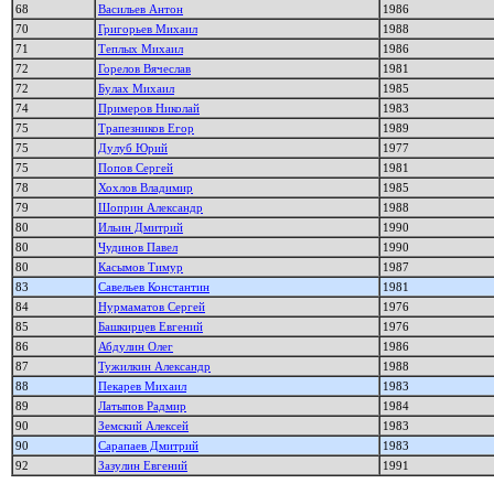
68
Васильев Антон
1986
70
Григорьев Михаил
1988
71
Теплых Михаил
1986
72
Горелов Вячеслав
1981
72
Булах Михаил
1985
74
Примеров Николай
1983
75
Трапезников Егор
1989
75
Дулуб Юрий
1977
75
Попов Сергей
1981
78
Хохлов Владимир
1985
79
Шоприн Александр
1988
80
Ильин Дмитрий
1990
80
Чудинов Павел
1990
80
Касымов Тимур
1987
83
Савельев Константин
1981
84
Нурмаматов Сергей
1976
85
Башкирцев Евгений
1976
86
Абдулин Олег
1986
87
Тужилкин Александр
1988
88
Пекарев Михаил
1983
89
Латыпов Радмир
1984
90
Земский Алексей
1983
90
Сарапаев Дмитрий
1983
92
Зазулин Евгений
1991