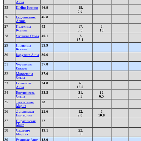
Анна
25
Шейко Ксения
46.9
18.
5.6
26
Гайдамакина
46.8
Алина
27
Полехина
43
17.
8.
Ксения
6.3
10
28
Яковлева Ольга
40.1
7.
15.1
29
Никитина
39.9
Ксения
30
Карузина Анна
39.6
31
Черешнева
37.8
Венера
32
Морозкина
37.6
Ольга
33
Галлямова
34.8
6.
Анна
16.5
34
Евстигнеева
32.5
21.
12.
Ольга
3.5
6.5
35
Толоконина
28
Мария
36
Дуплинская
25.6
12.
7.
Екатерина
9.8
10.8
37
Пиратинская
22
Майя
38
Саулевич
19.1
22.
Марина
3.0
39
Ракицкая Анна
18.9