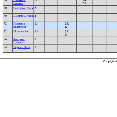
68
Никитина
2.8
20.
Полина
2.8
70
Соколова Ольга
2
70
Данилина Анна
2
72
Головина
1.4
26.
Валентина
1.4
72
Малкова Яна
1.4
26.
1.4
74
Клецкова
1
Надежда
74
Черных Ника
1
Copyright ©