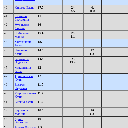
40
Канаева Елена
17.5
24.
6.
2.5
11.8
41
Силявина
17.1
Екатерина
42
Журавлева
16
Карина
43
Шабалина
15.6
25.
Мария
2.1
44
Калтышкина
15.1
Анна
45
Левочкина
14.7
12.
Юлия
6.5
46
Галлямова
14.5
9.
Надежда
12.4
47
Микушкина
12
Анна
47
Троепольская
12
Юлия
49
Бадалян
11.7
Людмила
49
Мирошниченко
11.7
Юлия
51
Айсина Юлия
11.2
52
Бурыкина
10.5
10.
Марина
8.5
53
Кропп
10
Виктория
54
Рымша Наталья
9.5