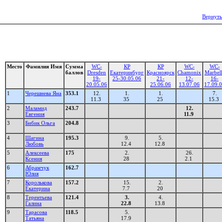
Вернуть
Место
Фамилия Имя
Сумма
WC-
КР
КР
WC-
WC-
баллов
Dresden
Екатеринбург
Красноярск
Chamonix
Marbel
19-
25-30.05.06
21-
12-
16-
20.05.06
25.06.06
13.07.06
17.09.
1
Черешнева Яна
353.1
12.
1.
1.
7.
11.3
35
25
15.3
2
Маламид
243.7
12.
Евгения
11.9
3
Бибик Ольга
204.8
4
Шагина
195.3
9.
5.
Любовь
12.4
12.8
5
Алексеева
175
2.
26.
Ксения
28
2.1
6
Абрамчук
162.7
Юлия
7
Королькова
157.2
15.
2.
Екатерина
7.7
20
8
Терентьева
121.4
3.
4.
Галина
22.8
13.8
9
Тарасова
118.5
5.
Татьяна
17.9