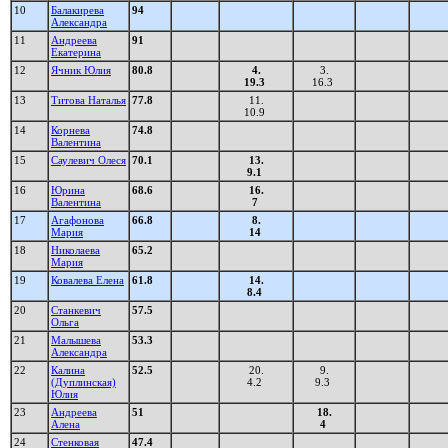
10
Балакирева
94
Александра
11
Андреева
91
Екатерина
12
Ячник Юлия
80.8
4.
3.
19.3
16.3
13
Титова Наталья
77.8
11.
10.9
14
Корнева
74.8
Валентина
15
Саулевич Олеся
70.1
13.
9.1
16
Юрина
68.6
16.
Валентина
7
17
Агафонова
66.8
8.
Мария
14
18
Николаева
65.2
Мария
19
Ковалева Елена
61.8
14.
8.4
20
Станкевич
57.5
Ольга
21
Малышева
53.3
Александра
22
Калина
52.5
20.
9.
(Дуплинская)
4.2
9.3
Юлия
23
Андреева
51
18.
Алена
4
24
Стенковая
47.4