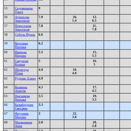
55
Садовникова
9
Ольга
56
Артюхова
7.9
26.
12.
Анастасия
1.4
6.5
57
Новоселова
7.8
11.
Анастасия
7.8
58
Соболь Ирина
6.6
59
Королева
6.2
Наталья
60
Иванова
5.5
15.
Марина
5.5
61
Сапунова
5
16.
Ксения
5
62
Шелегеда
4.9
19.
Юлия
4.9
62
Руденко Алина
4.9
64
Кошкина
4.5
17.
Анжела
4.5
65
Цыганкова
3.5
19.
Наталья
3.5
66
Балыбердина
3.3
Светлана
67
Федченко
3
22.
Марина
3.0
68
Мыльникова
2.8
20.
Анна
2.8