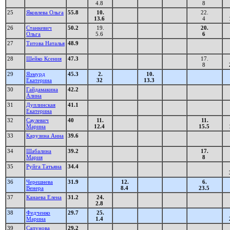
4.8
8
25
Яковлева Ольга
55.8
10.
22.
13.6
4
26
Станкевич
50.2
19.
20.
Ольга
5.6
6
27
Титова Наталья
48.9
28
Шейко Ксения
47.3
17.
8
29
Яэмурд
45.3
2.
10.
Екатерина
32
13.3
30
Гайдамакина
42.2
Алина
31
Дуплинская
41.1
Екатерина
32
Саулевич
40
11.
11.
Марина
12.4
15.5
33
Карузина Анна
39.6
34
Шабалина
39.2
17.
Мария
8
35
Руйга Татьяна
34.4
36
Черешнева
31.9
12.
6.
Венера
8.4
23.5
37
Канаева Елена
31.2
24.
2.8
38
Федченко
29.7
25.
Марина
1.4
39
Сапунова
29.2