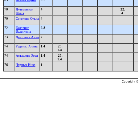
69
Левова Ирина
5.2
70
Дуплинская
4
22.
Юлия
4
70
Соколова Ольга
4
72
Головина
2.8
Валентина
73
Данилина Анна
2
74
Руденко Алина
1.4
25.
1.4
74
Асташова Зося
1.4
25.
1.4
76
Черных Ника
1
Copyright ©