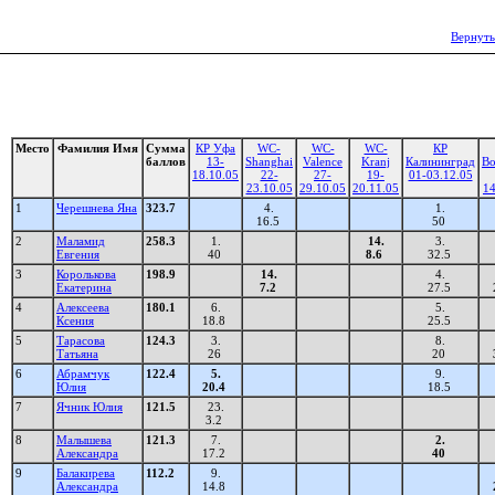
Вернуть
Место
Фамилия Имя
Сумма
КР Уфа
WC-
WC-
WC-
КР
баллов
13-
Shanghai
Valence
Kranj
Калининград
В
18.10.05
22-
27-
19-
01-03.12.05
23.10.05
29.10.05
20.11.05
14
1
Черешнева Яна
323.7
4.
1.
16.5
50
2
Маламид
258.3
1.
14.
3.
Евгения
40
8.6
32.5
3
Королькова
198.9
14.
4.
Екатерина
7.2
27.5
4
Алексеева
180.1
6.
5.
Ксения
18.8
25.5
5
Тарасова
124.3
3.
8.
Татьяна
26
20
6
Абрамчук
122.4
5.
9.
Юлия
20.4
18.5
7
Ячник Юлия
121.5
23.
3.2
8
Малышева
121.3
7.
2.
Александра
17.2
40
9
Балакирева
112.2
9.
Александра
14.8