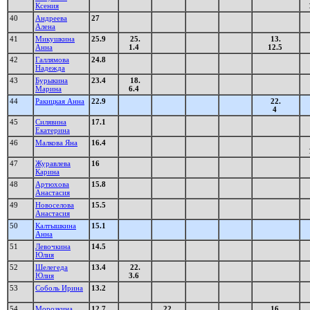
Ксения
40
Андреева
27
Алена
41
Микушкина
25.9
25.
13.
Анна
1.4
12.5
42
Галлямова
24.8
Надежда
43
Бурыкина
23.4
18.
Марина
6.4
44
Ракицкая Анна
22.9
22.
4
45
Силявина
17.1
Екатерина
46
Малкова Яна
16.4
47
Журавлева
16
Карина
48
Артюхова
15.8
Анастасия
49
Новоселова
15.5
Анастасия
50
Калтышкина
15.1
Анна
51
Левочкина
14.5
Юлия
52
Шелегеда
13.4
22.
Юлия
3.6
53
Соболь Ирина
13.2
54
Морозкина
12.7
22.
16.