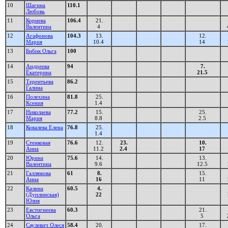
10
Шагина
110.1
Любовь
11
Корнева
106.4
21.
Валентина
4
12
Агафонова
104.3
13.
12.
Мария
10.4
14
13
Бибик Ольга
100
14
Андреева
94
7.
Екатерина
21.5
15
Терентьева
86.2
Галина
16
Полехина
81.8
25.
Ксения
1.4
17
Николаева
77.2
15.
25.
Мария
8.8
2.5
18
Ковалева Елена
76.8
25.
1.4
19
Стенковая
76.6
12.
23.
10.
Анна
11.2
2.4
17
20
Юрина
75.6
14.
13.
Валентина
9.6
12.5
21
Галлямова
61
8.
15.
Анна
16
11
22
Калина
60.5
4.
(Дуплинская)
22
Юлия
23
Евстигнеева
60.3
21.
Ольга
5
24
Саулевич Олеся
58.4
20.
17.