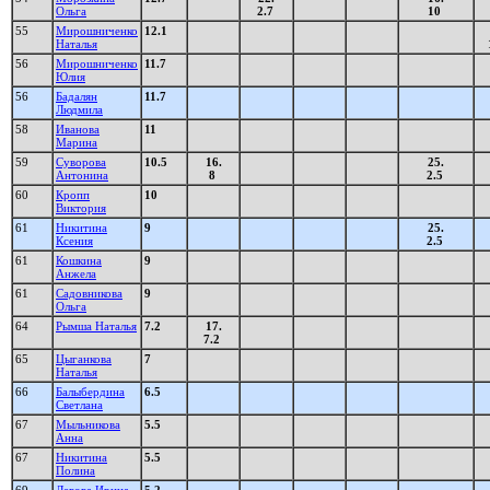
Ольга
2.7
10
55
Мирошниченко
12.1
Наталья
56
Мирошниченко
11.7
Юлия
56
Бадалян
11.7
Людмила
58
Иванова
11
Марина
59
Суворова
10.5
16.
25.
Антонина
8
2.5
60
Кропп
10
Виктория
61
Никитина
9
25.
Ксения
2.5
61
Кошкина
9
Анжела
61
Садовникова
9
Ольга
64
Рымша Наталья
7.2
17.
7.2
65
Цыганкова
7
Наталья
66
Балыбердина
6.5
Светлана
67
Мыльникова
5.5
Анна
67
Никитина
5.5
Полина