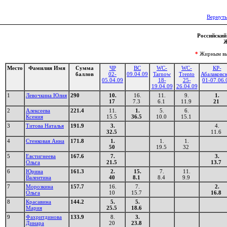
Вернуть
Российский 
Ж
*
Жирным выд
Место
Фамилия Имя
Сумма
ЧР
ВС
WC-
WC-
КР-
баллов
02-
09.04.09
Tarnow
Trento
Абалаковс
05.04.09
18-
25-
01-07.06.
19.04.09
26.04.09
1
Левочкина Юлия
290
10.
16.
11.
9.
1.
17
7.3
6.1
11.9
21
2
Алексеева
221.4
11.
1.
5.
6.
Ксения
15.5
36.5
10.0
15.1
3
Титова Наталья
191.9
3.
4.
32.5
11.6
4
Стенковая Анна
171.8
1.
1.
1.
50
19.5
32
5
Евстигнеева
167.6
7.
3.
Ольга
21.5
13.7
6
Юрина
161.3
2.
15.
7.
11.
Валентина
40
8.1
8.4
9.9
7
Морозкина
157.7
16.
7.
2.
Ольга
10
15.7
16.8
8
Красавина
144.2
5.
5.
Мария
25.5
18.6
9
Фахритдинова
133.9
8.
3.
Динара
20
23.8