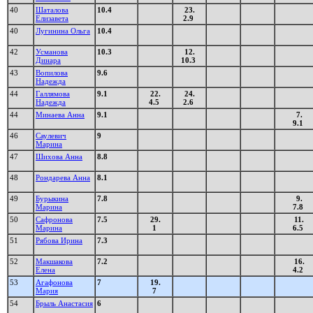
40
Шаталова
10.4
23.
Елизавета
2.9
40
Лугинина Ольга
10.4
42
Усманова
10.3
12.
Динара
10.3
43
Вопилова
9.6
Надежда
44
Галлямова
9.1
22.
24.
Надежда
4.5
2.6
44
Минаева Анна
9.1
7.
9.1
46
Саулевич
9
Марина
47
Шихова Анна
8.8
48
Рондарева Анна
8.1
49
Бурыкина
7.8
9.
Марина
7.8
50
Сафронова
7.5
29.
11.
Марина
1
6.5
51
Рябова Ирина
7.3
52
Макшакова
7.2
16.
Елена
4.2
53
Агафонова
7
19.
Мария
7
54
Брыль Анастасия
6