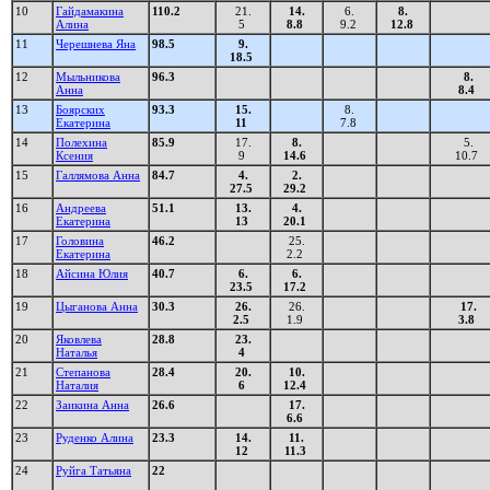
10
Гайдамакина
110.2
21.
14.
6.
8.
Алина
5
8.8
9.2
12.8
11
Черешнева Яна
98.5
9.
18.5
12
Мыльникова
96.3
8.
Анна
8.4
13
Боярских
93.3
15.
8.
Екатерина
11
7.8
14
Полехина
85.9
17.
8.
5.
Ксения
9
14.6
10.7
15
Галлямова Анна
84.7
4.
2.
27.5
29.2
16
Андреева
51.1
13.
4.
Екатерина
13
20.1
17
Головина
46.2
25.
Екатерина
2.2
18
Айсина Юлия
40.7
6.
6.
23.5
17.2
19
Цыганова Анна
30.3
26.
26.
17.
2.5
1.9
3.8
20
Яковлева
28.8
23.
Наталья
4
21
Степанова
28.4
20.
10.
Наталия
6
12.4
22
Заикина Анна
26.6
17.
6.6
23
Руденко Алина
23.3
14.
11.
12
11.3
24
Руйга Татьяна
22