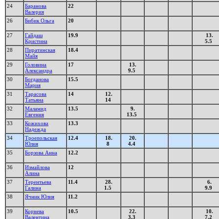
24
Баранова
22
Валерия
26
Бибик Ольга
20
27
Гайдаш
19.9
13.
Кристина
5.5
28
Пиратинская
18.4
Майя
29
Головина
17
13.
Александра
9.5
30
Богданова
15.5
Мария
31
Тарасова
14
12.
Татьяна
14
32
Маламид
13.5
9.
Евгения
13.5
33
Кожихова
13.3
Надежда
34
Троепольская
12.4
18.
20.
Юлия
8
4.4
35
Борзова Анна
12.2
36
Измайлова
12
Алина
37
Терентьева
11.4
28.
6.
Галина
1.5
9.9
38
Ячник Юлия
11.2
39
Корнева
10.5
22.
10.
Валентина
3.3
7.2