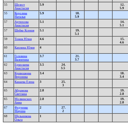
55
Шелест
5.9
12.
Анастасия
5.9
55
Королева
5.9
18.
Наталья
5.9
57
Артюхова
5.1
14.
Анастасия
5.1
57
Шейко Ксения
5.1
19.
5.1
59
Томик Юлия
4.6
15.
4.6
60
Каплина Юлия
4
61
Головина
3.7
21.
Валентина
3.7
62
Ермолаева
3.5
24.
Анастасия
3.5
63
Кривошеева
3.4
18.
Вероника
3.4
64
Канаева Елена
3
25.
3
65
Абрамова
2.8
19.
Светлана
2.8
65
Молвинских
2.8
19.
Анна
2.8
67
Федченко
2
27.
Марина
2
68
Щельникова
1
Ольга