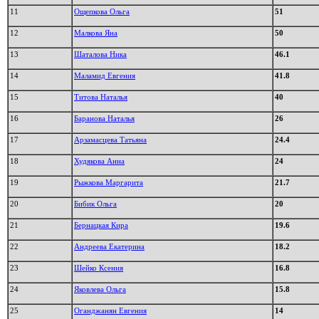
11
Ощепкова Ольга
51
12
Малкова Яна
50
13
Шаталова Ника
46.1
14
Маламид Евгения
41.8
15
Титова Наталья
40
16
Баранова Наталья
26
17
Арзамасцева Татьяна
24.4
18
Худякова Анна
24
19
Рыжкова Маргарита
21.7
20
Бибик Ольга
20
21
Бернацкая Кира
19.6
22
Андреева Екатерина
18.2
23
Шейко Ксения
16.8
24
Яковлева Ольга
15.8
25
Оганджанян Евгения
14