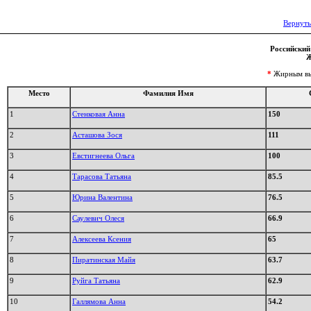
Вернуть
Российский 
Ж
*
Жирным выд
Место
Фамилия Имя
1
Стенковая Анна
150
2
Асташова Зося
111
3
Евстигнеева Ольга
100
4
Тарасова Татьяна
85.5
5
Юрина Валентина
76.5
6
Саулевич Олеся
66.9
7
Алексеева Ксения
65
8
Пиратинская Майя
63.7
9
Руйга Татьяна
62.9
10
Галлямова Анна
54.2