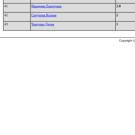
41
Иващенко Екатерина
2.8
42
Сапунова Ксения
2
43
Чешуина Дарья
1
Copyright ©