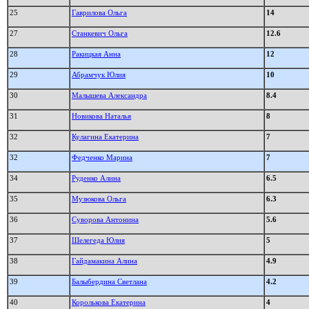
25
Гаврилова Ольга
14
27
Станкевич Ольга
12.6
28
Ракицкая Анна
12
29
Абрамчук Юлия
10
30
Малышева Александра
8.4
31
Новикова Наталья
8
32
Кулагина Екатерина
7
32
Федченко Марина
7
34
Руденко Алина
6.5
35
Музюкова Ольга
6.3
36
Суворова Антонина
5.6
37
Шелегеда Юлия
5
38
Гайдамакина Алина
4.9
39
Балыбердина Светлана
4.2
40
Королькова Екатерина
4