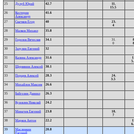
25
Дулуб Юрий
42.7
11.
15.5
26
Костерин
41.6
Александр
27
Скачков Егор
40
23.
4
28
Малков Михаил
35.8
29
Горелов Вячеслав
34.1
31.
8
0
30
Зазулин Евгений
32
31
Калина Александр
31.6
1
5
32
Щервянин Алексей
30.1
33
Порцев Алексей
28.3
24.
3.5
34
Михайлов Максим
26.6
35
Байгозин Даниил
26.3
36
Кузовлев Николай
24.2
37
Миначев Евгений
23.8
18.
7
38
Марков Антон
22.2
1
6
39
Масленкин
20.8
Евгений