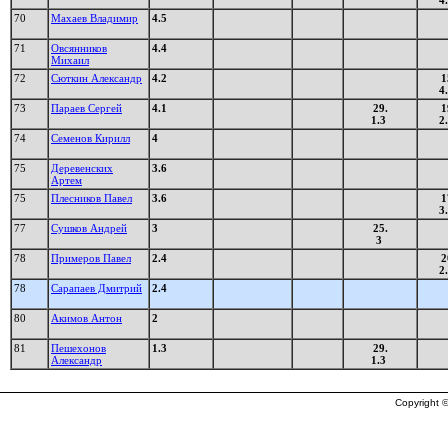
4
70
Махаев Владимир
4.5
71
Овсянников
4.4
Михаил
72
Сюткин Александр
4.2
1
4
73
Параев Сергей
4.1
29.
1
1.3
2
74
Семенов Кирилл
4
75
Деревенских
3.6
Артем
75
Плесников Павел
3.6
1
3
77
Сушков Андрей
3
25.
3
78
Примеров Павел
2.4
2
2
78
Сарапаев Дмитрий
2.4
80
Акимов Антон
2
81
Пешехонов
1.3
29.
Александр
1.3
Copyright ©