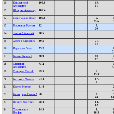
10
Ковалевский
109.9
15.
Александр
11
11
Шоприн Александр
102.4
12
Самигуллин Марат
100.6
5.
6
25.5
13
Гельманов Рустам
92
8.
20
14
Земский Алексей
90.5
15
Хохлов Владимир
89.5
21.
4.8
16
Черешнев Олег
83.2
1
2
17
Козлов Василий
80.9
10.
4
17
1
18
Степанов
73.2
9
Александр
7
19
Синицын Сергей
69.5
6.
23.5
20
Кочетков Михаил
64.4
17.
9
21
Козлов Виктор
61.4
2
1
22
Башкирцев Евгений
60
2.
5
40
10
23
Порцев Дмитрий
58.4
14.
12
24
Хакимьянов
44.3
9.
6
Ильфир
18.5