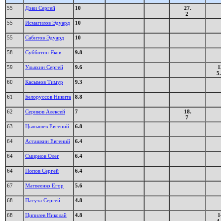
55
Дэви Сергей
10
27.
2
55
Исмагилов Эдуард
10
55
Сабитов Эдуард
10
58
Субботин Яков
9.8
59
Ульяхин Сергей
9.6
1
5
60
Касымов Тимур
9.3
61
Белоруссов Никита
8.8
62
Сериков Алексей
7
18.
7
63
Цыпышев Евгений
6.8
64
Асташкин Евгений
6.4
64
Смирнов Олег
6.4
64
Попов Сергей
6.4
67
Матвеенко Егор
5.6
68
Патута Сергей
4.8
68
Ципилев Николай
4.8
1