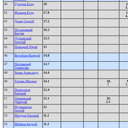
40
Гуторин Егор
18
1
3
41
Мальцев Егор
17.8
1
4
42
Донец Сергей
17.2
43
Посьмашный
16.2
Богдан
44
Дуплинский
15.5
Георгий
45
Новицкий Юрий
15
46
Воробьев Валерий
14.8
47
Поплавский
14.7
Станислав
48
Хопко Александр
14.4
49
Теплых Михаил
14.1
18.
9
7
7
50
Пешехонов
12.4
Евгений
51
Ольшевский
12.1
26.
Дмитрий
2.5
52
Нурмаматов
12
Сергей
53
Мазуров Евгений
11.2
53
Шейнов Андрей
11.2