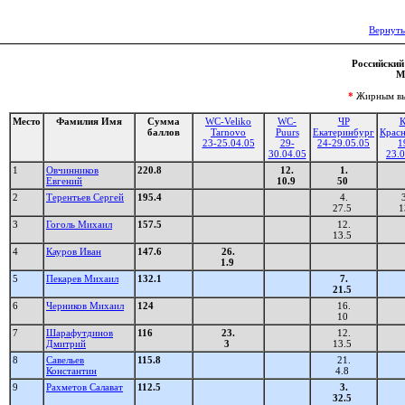
Вернуть
Российский 
М
*
Жирным выд
Место
Фамилия Имя
Сумма
WC-Veliko
WC-
ЧР
К
баллов
Tarnovo
Puurs
Екатеринбург
Красн
23-25.04.05
29-
24-29.05.05
1
30.04.05
23.0
1
Овчинников
220.8
12.
1.
Евгений
10.9
50
2
Терентьев Сергей
195.4
4.
3
27.5
1
3
Гоголь Михаил
157.5
12.
13.5
4
Кауров Иван
147.6
26.
1.9
5
Пекарев Михаил
132.1
7.
21.5
6
Черников Михаил
124
16.
10
7
Шарафутдинов
116
23.
12.
Дмитрий
3
13.5
8
Савельев
115.8
21.
Константин
4.8
9
Рахметов Салават
112.5
3.
32.5