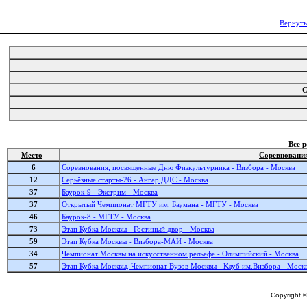
Вернуть
С
Все 
Место
Соревновани
6
Соревнования, посвященные Дню Физкультурника - Визбора - Москва
12
Серьёзные старты-26 - Ангар ДДС - Москва
37
Баурок-9 - Экстрим - Москва
37
Открытый Чемпионат МГТУ им. Баумана - МГТУ - Москва
46
Баурок-8 - МГТУ - Москва
73
Этап Кубка Москвы - Гостиный двор - Москва
59
Этап Кубка Москвы - Визбора-МАИ - Москва
34
Чемпионат Москвы на искусственном рельефе - Олимпийский - Москва
57
Этап Кубка Москвы, Чемпионат Вузов Москвы - Клуб им.Визбора - Моск
Copyright ©