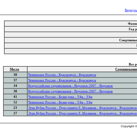
Вернуть
Фами
Год 
Спортивны
Все 
Место
Соревновани
30
Чемпионат России - Красноярск - Красноярск
37
Чемпионат России - Красноярск - Красноярск
34
Всероссийские соревнования - Воронеж-2007 - Воронеж
38
Всероссийские соревнования - Воронеж-2007 - Воронеж
41
Чемпионат России - Белая река - Уфа - Уфа
52
Чемпионат России - Белая река - Уфа - Уфа
23
Этап Кубка России - Приз памяти Е.Абалакова - Красноярск - Красноярск
27
Этап Кубка России - Приз памяти Е.Абалакова - Красноярск - Красноярск
Copyright ©