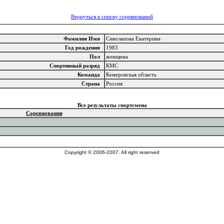
Вернуться к списку соревнований
Фамилия Имя
Сиволапова Екатерина
Год рождения
1983
Пол
женщина
Спортивный разряд
КМС
Команда
Кемеровская область
Страна
Россия
Все результаты спортсмена
Соревнования
Copyright © 2006-2007. All right reserved