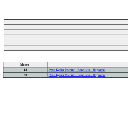
Место
13
Этап Кубка России - Воронеж - Воронеж
30
Этап Кубка России - Воронеж - Воронеж