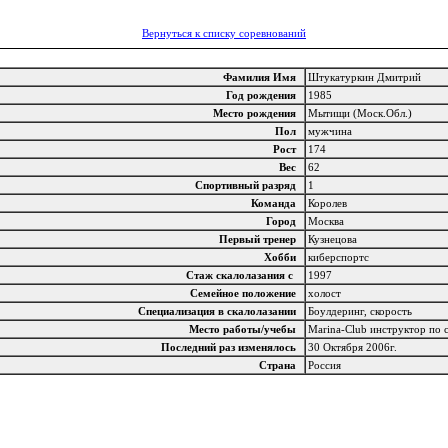
Вернуться к списку соревнований
Фамилия Имя
Штукатуркин Дмитрий
Год рождения
1985
Место рождения
Мытищи (Моск.Обл.)
Пол
мужчина
Рост
174
Вес
62
Спортивный разряд
1
Команда
Королев
Город
Москва
Первый тренер
Кузнецова
Хобби
киберспортс
Стаж скалолазания с
1997
Семейное положение
холост
Специализация в скалолазании
Боулдеринг, скорость
Место работы/учебы
Marina-Club инструктор по 
Последний раз изменялось
30 Октября 2006г.
Страна
Россия