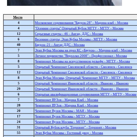
Место
4
Московские соревнования "Баурок-28" - Марина-клаб - Москва
4
"Осенние старты" Открытый Кубок МГТУ - МГТУ - Москва
12
Серьезные старты - 46 - Ангар, ДДС - Москва
6
Весенние старты, Этап Кубка Москвы - МГТУ - Москва
40
Баурок–21 - Ангар ДДС - Москва
7
Этап Кубка Москвы на приз КС «Баурок» - Марина-клаб - Москва
5
Личное первенство "Верхолаз 2008" - Профессионал - Москва
8
Чемпионат Москвы на искусственном рельефе - МГТУ - Москва
5
Открытый Чемпионат Смоленской области - Смоленск - Смоленск
12
Открытый Чемпионат Смоленской области - Смоленск - Смоленск
8
Этап Кубка Москвы, Открытый Чемпионат МГТУ - МГТУ - Москва
5
Открытый Чемпионат Ивановской области - Иваново - Иваново
29
Открытый Чемпионат Ивановской области - Иваново - Иваново
6
Открытые квалификационные соревнования МГТУ - МГТУ - Москва
7
Чемпионат ВУЗов - Марина Клаб - Москва
28
Чемпионат ВУЗов - Марина Клаб - Москва
20
Чемпионат Вузов Москвы - МАИ - Москва
17
Чемпионат Вузов Москвы - МГТУ - Москва
24
Чемпионат Вузов Москвы - МГТУ - Москва
31
Открытый Кубок клуба "Горизонт" - Горизонт - Москва
55
Этап Кубка Москвы - Гостиный двор - Москва