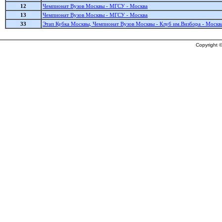
12
Чемпионат Вузов Москвы - МГСУ - Москва
13
Чемпионат Вузов Москвы - МГСУ - Москва
33
Этап Кубка Москвы, Чемпионат Вузов Москвы - Клуб им.Визбора - Москв
Copyright ©