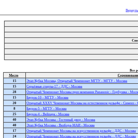
Вернуть
Спо
Все 
Место
Соревнован
15
Этап Кубка Москвы, Открытый Чемпионат МГТУ - МГТУ - Москва
15
Серьёзные старты-17 - ДДС - Москва
28
Открытый Чемпионат Москвы приз компании Panasonic - Горбушка - Моск
15
Баурок-10 - МГТУ - Москва
20
Открытый XXXV Чемпионат Москвы на естественном рельефе - Симеиз - 
8
Баурок-5 - МГТУ - Москва
25
Баурок-4 - Вейпарк - Москва
40
Этап Кубка Москвы - Гостиный двор - Москва
40
Этап Кубка Москвы - Визбора-МАИ - Москва
17
Открытый Чемпионат Москвы на искусственном рельефе - ДДС - Москва
24
Открытый Чемпионат Москвы на искусственном рельефе - ДДС - Москва