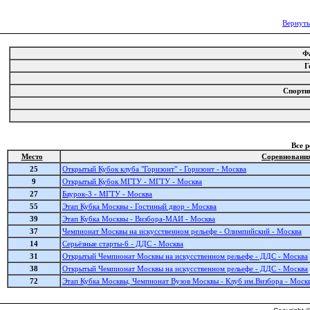
Вернуть
Ф
Г
Спорти
Все 
Место
Соревновани
25
Открытый Кубок клуба "Горизонт" - Горизонт - Москва
9
Открытый Кубок МГТУ - МГТУ - Москва
27
Баурок-3 - МГТУ - Москва
55
Этап Кубка Москвы - Гостиный двор - Москва
39
Этап Кубка Москвы - Визбора-МАИ - Москва
37
Чемпионат Москвы на искусственном рельефе - Олимпийский - Москва
14
Серьёзные старты-6 - ДДС - Москва
31
Открытый Чемпионат Москвы на искусственном рельефе - ДДС - Москва
38
Открытый Чемпионат Москвы на искусственном рельефе - ДДС - Москва
72
Этап Кубка Москвы, Чемпионат Вузов Москвы - Клуб им.Визбора - Моск