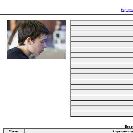
Вернуть
Все 
Место
Соревновани