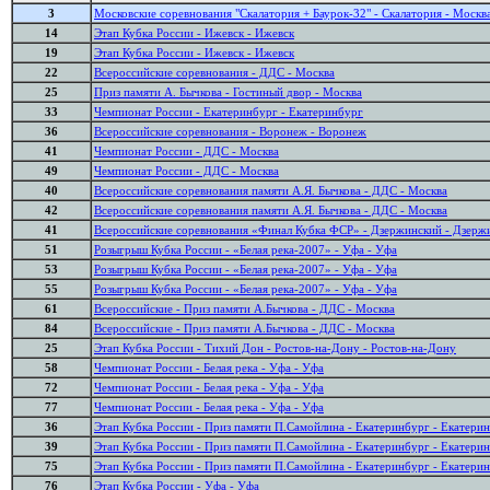
3
Московские соревнования "Скалатория + Баурок-32" - Скалатория - Москв
14
Этап Кубка России - Ижевск - Ижевск
19
Этап Кубка России - Ижевск - Ижевск
22
Всероссийские соревнования - ДДС - Москва
25
Приз памяти А. Бычкова - Гостиный двор - Москва
33
Чемпионат России - Екатеринбург - Екатеринбург
36
Всероссийские соревнования - Воронеж - Воронеж
41
Чемпионат России - ДДС - Москва
49
Чемпионат России - ДДС - Москва
40
Всероссийские соревнования памяти А.Я. Бычкова - ДДС - Москва
42
Всероссийские соревнования памяти А.Я. Бычкова - ДДС - Москва
41
Всероссийские соревнования «Финал Кубка ФСР» - Дзержинский - Дзерж
51
Розыгрыш Кубка России - «Белая река-2007» - Уфа - Уфа
53
Розыгрыш Кубка России - «Белая река-2007» - Уфа - Уфа
55
Розыгрыш Кубка России - «Белая река-2007» - Уфа - Уфа
61
Всероссийские - Приз памяти А.Бычкова - ДДС - Москва
84
Всероссийские - Приз памяти А.Бычкова - ДДС - Москва
25
Этап Кубка России - Тихий Дон - Ростов-на-Дону - Ростов-на-Дону
58
Чемпионат России - Белая река - Уфа - Уфа
72
Чемпионат России - Белая река - Уфа - Уфа
77
Чемпионат России - Белая река - Уфа - Уфа
36
Этап Кубка России - Приз памяти П.Самойлина - Екатеринбург - Екатери
39
Этап Кубка России - Приз памяти П.Самойлина - Екатеринбург - Екатери
75
Этап Кубка России - Приз памяти П.Самойлина - Екатеринбург - Екатери
76
Этап Кубка России - Уфа - Уфа