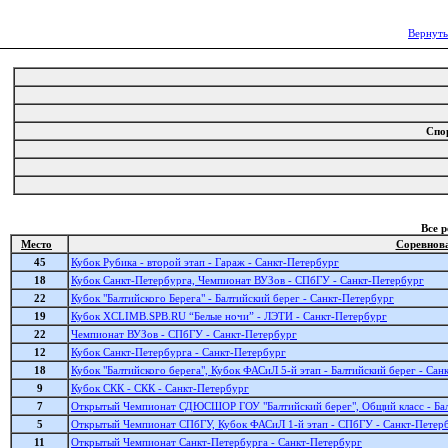
Вернуть
Спо
Все 
Место
Соревнов
45
Кубок Рубика - второй этап - Гараж - Санкт-Петербург
18
Кубок Санкт-Петербурга, Чемпионат ВУЗов - СПбГУ - Санкт-Петербург
22
Кубок "Балтийского Берега" - Балтийский берег - Санкт-Петербург
19
Кубок XCLIMB.SPB.RU “Белые ночи” - ЛЭТИ - Санкт-Петербург
22
Чемпионат ВУЗов - СПбГУ - Санкт-Петербург
12
Кубок Санкт-Петербурга - Санкт-Петербург
18
Кубок "Балтийского берега", Кубок ФАСиЛ 5-й этап - Балтийский берег - Са
9
Кубок СКК - СКК - Санкт-Петербург
7
Открытый Чемпионат СДЮСШОР ГОУ "Балтийский берег", Общий класс - Бал
5
Открытый Чемпионат СПбГУ, Кубок ФАСиЛ 1-й этап - СПбГУ - Санкт-Петер
11
Открытый Чемпионат Санкт-Петербурга - Санкт-Петербург