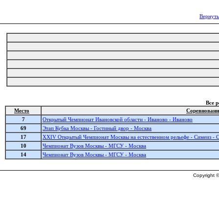
Вернуть
Все 
Место
Соревновани
7
Открытый Чемпионат Ивановской области - Иваново - Иваново
69
Этап Кубка Москвы - Гостиный двор - Москва
17
XXIV Открытый Чемпионат Москвы на естественном рельефе - Симеиз - 
10
Чемпионат Вузов Москвы - МГСУ - Москва
14
Чемпионат Вузов Москвы - МГСУ - Москва
Copyright ©