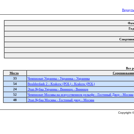
Вернуть
Фа
Го
Спортив
Все 
Место
Соревновани
33
Чемпионат Украины - Украинка - Украинка
54
Boulderdash 2 - Krakow (POL) - Krakow (POL)
24
Этап Кубка Украины - Винница - Винница
52
Чемпионат Москвы на искусственном рельефе - Гостиный Двор - Москва
48
Этап Кубка Москвы - Гостиный двор - Москва
Copyright ©