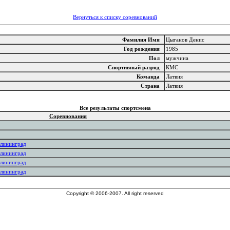
Вернуться к списку соревнований
Фамилия Имя
Цыганов Денис
Год рождения
1985
Пол
мужчина
Спортивный разряд
КМС
Команда
Латвия
Страна
Латвия
Все результаты спортсмена
Соревнования
алининград
алининград
алининград
алининград
Copyright © 2006-2007. All right reserved