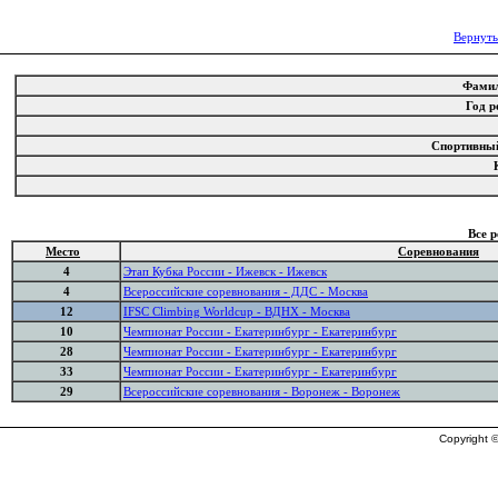
Вернуть
Фами
Год 
Спортивны
Все 
Место
Соревнования
4
Этап Кубка России - Ижевск - Ижевск
4
Всероссийские соревнования - ДДС - Москва
12
IFSC Climbing Worldcup - ВДНХ - Москва
10
Чемпионат России - Екатеринбург - Екатеринбург
28
Чемпионат России - Екатеринбург - Екатеринбург
33
Чемпионат России - Екатеринбург - Екатеринбург
29
Всероссийские соревнования - Воронеж - Воронеж
Copyright ©