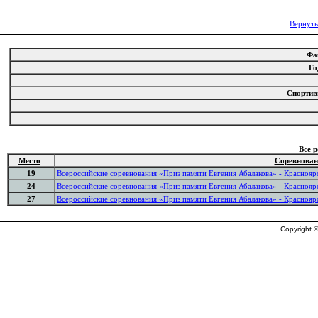
Вернуть
Фа
Го
Спорти
Все 
Место
Соревнован
19
Всероссийские соревнования «Приз памяти Евгения Абалакова» - Краснояр
24
Всероссийские соревнования «Приз памяти Евгения Абалакова» - Краснояр
27
Всероссийские соревнования «Приз памяти Евгения Абалакова» - Краснояр
Copyright ©