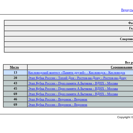
Вернуть
Фа
Го
Спорти
Все 
Место
Соревнования
13
Кисловодский контест «Памяти друзей» - Кисловодск - Кисловодск
20
Этап Кубка России - Тихий Дон - Ростов-на-Дону - Ростов-на-Дону
43
Этап Кубка России - Приз памяти А.Бычкова - ВДНХ - Москва
45
Этап Кубка России - Приз памяти А.Бычкова - ВДНХ - Москва
69
Этап Кубка России - Приз памяти А.Бычкова - ВДНХ - Москва
46
Этап Кубка России - Воронеж - Воронеж
69
Этап Кубка России - Воронеж - Воронеж
Copyright ©