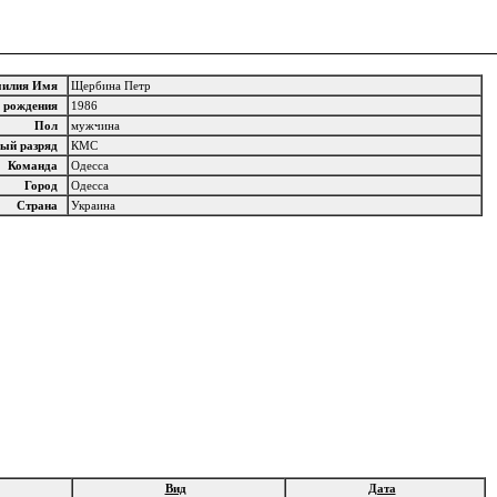
милия Имя
Щербина Петр
д рождения
1986
Пол
мужчина
ный разряд
КМС
Команда
Одесса
Город
Одесса
Страна
Украина
Вид
Дата