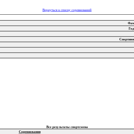
Вернуться к списку соревнований
Фа
Го
Спортив
Все результаты спортсмена
Соревнования