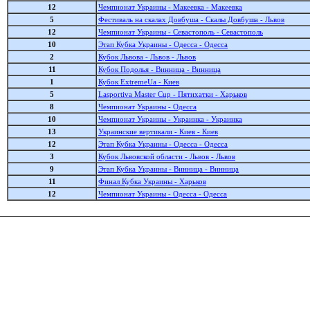
12
Чемпионат Украины - Макеевка - Макеевка
5
Фестиваль на скалах Довбуша - Скалы Довбуша - Львов
12
Чемпионат Украины - Севастополь - Севастополь
10
Этап Кубка Украины - Одесса - Одесса
2
Кубок Львова - Львов - Львов
11
Кубок Подолья - Винница - Винница
1
Кубок ExtremeUa - Киев
5
Lasportiva Master Cup - Пятихатки - Харьков
8
Чемпионат Украины - Одесса
10
Чемпионат Украины - Украинка - Украинка
13
Украинские вертикали - Киев - Киев
12
Этап Кубка Украины - Одесса - Одесса
3
Кубок Львовской области - Львов - Львов
9
Этап Кубка Украины - Винница - Винница
11
Финал Кубка Украины - Харьков
12
Чемпионат Украины - Одесса - Одесса