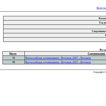
Вернуть
Фами
Год 
Спортивны
Все 
Место
Соревнования
32
Всероссийские соревнования - Воронеж-2007 - Воронеж
42
Всероссийские соревнования - Воронеж-2007 - Воронеж
Copyright ©