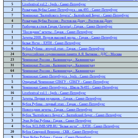
5
Livefestival vol.2 - Igels - Санкт-Петербург
2
Розыгрыш Кубка Санкт-Петербурга - шк.495 - Санкт-Петербург
7
Чемпионат "Балтийского берега" - Балтийский Берег - Санкт-Петербург
4
Розыгрыш Кубка России - Ростов-на-Дону - Ростов-на-Дону
2
Разборки в стиле Гараж (Зачеты) - Гараж - Санкт-Петербург
1
"Последние" зачеты - Гараж - Санкт-Петербург
1
Зачеты 2008. Неделя высокой моды. - Гараж - Санкт-Петербург
2
Белые Ночи - ЛЭТИ - Санкт-Петербург
6
Кубок Рубика - второй этап - Гараж - Санкт-Петербург
24
Всероссийские соревнования памяти А.Я. Бычкова - ДДС - Москва
23
Чемпионат России - Калининград - Калининград
31
Чемпионат России - Калининград - Калининград
64
Чемпионат России - Калининград - Калининград
1
Чемпионат Санкт-Петербурга - Igels - Санкт-Петербург
5
Открытый Чемпионат СПбГУ - СПбГУ - Санкт-Петербург
6
Чемпионат Санкт-Петербурга - Школа №495 - Санкт-Петербург
16
Livefestival vol.1 - Igels - Санкт-Петербург
2
Зачеты. Первая редакция. - Гараж - Санкт-Петербург
8
Кубок Рубика - первый этап - Гараж - Санкт-Петербург
1
Новогодние зачеты - Гараж - Санкт-Петербург
5
Кубок "Балтийского Берега" - Балтийский берег - Санкт-Петербург
3
Этап Кубка Рубика - Гараж - Санкт-Петербург
4
Кубок XCLIMB.SPB.RU “Белые ночи” - ЛЭТИ - Санкт-Петербург
20
Кубок Северной Венеции - СКК - Санкт-Петербург
9
Этап Кубка Рубика - Гараж - Санкт-Петербург