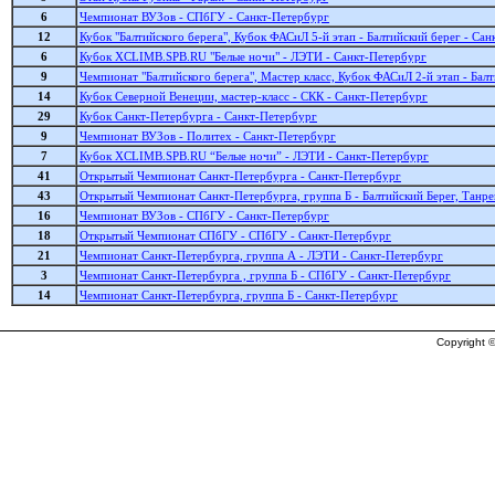
6
Чемпионат ВУЗов - СПбГУ - Санкт-Петербург
12
Кубок "Балтийского берега", Кубок ФАСиЛ 5-й этап - Балтийский берег - Са
6
Кубок XCLIMB.SPB.RU "Белые ночи" - ЛЭТИ - Санкт-Петербург
9
Чемпионат "Балтийского берега", Мастер класс, Кубок ФАСиЛ 2-й этап - Бал
14
Кубок Северной Венеции, мастер-класс - СКК - Санкт-Петербург
29
Кубок Санкт-Петербурга - Санкт-Петербург
9
Чемпионат ВУЗов - Политех - Санкт-Петербург
7
Кубок XCLIMB.SPB.RU “Белые ночи” - ЛЭТИ - Санкт-Петербург
41
Открытый Чемпионат Санкт-Петербурга - Санкт-Петербург
43
Открытый Чемпионат Санкт-Петербурга, группа Б - Балтийский Берег, Танре
16
Чемпионат ВУЗов - СПбГУ - Санкт-Петербург
18
Открытый Чемпионат СПбГУ - СПбГУ - Санкт-Петербург
21
Чемпионат Санкт-Петербурга, группа А - ЛЭТИ - Санкт-Петербург
3
Чемпионат Санкт-Петербурга , группа Б - СПбГУ - Санкт-Петербург
14
Чемпионат Санкт-Петербурга, группа Б - Санкт-Петербург
Copyright ©