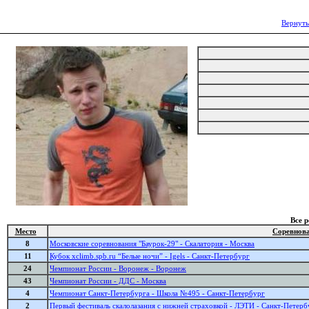
Вернуть
Все 
Место
Соревнов
8
Московские соревнования "Баурок-29" - Скалатория - Москва
11
Кубок xclimb.spb.ru “Белые ночи” - Igels - Санкт-Петербург
24
Чемпионат России - Воронеж - Воронеж
43
Чемпионат России - ДДС - Москва
4
Чемпионат Санкт-Петербурга - Школа №495 - Санкт-Петербург
2
Первый фестиваль скалолазания с нижней страховкой - ЛЭТИ - Санкт-Петерб