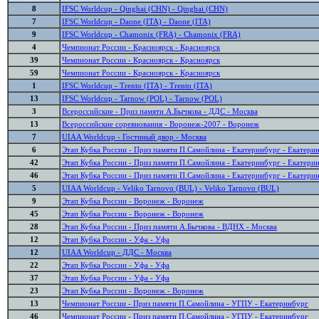
8
IFSC Worldcup - Qinghai (CHN) - Qinghai (CHN)
7
IFSC Worldcup - Daone (ITA) - Daone (ITA)
9
IFSC Worldcup - Chamonix (FRA) - Chamonix (FRA)
4
Чемпионат России - Красноярск - Красноярск
39
Чемпионат России - Красноярск - Красноярск
59
Чемпионат России - Красноярск - Красноярск
1
IFSC Worldcup - Trento (ITA) - Trento (ITA)
13
IFSC Worldcup - Tarnow (POL) - Tarnow (POL)
3
Всероссийские - Приз памяти А.Бычкова - ДДС - Москва
13
Всероссийские соревнования - Воронеж-2007 - Воронеж
7
UIAA Worldcup - Гостиный двор - Москва
6
Этап Кубка России - Приз памяти П.Самойлина - Екатеринбург - Екатери
42
Этап Кубка России - Приз памяти П.Самойлина - Екатеринбург - Екатери
46
Этап Кубка России - Приз памяти П.Самойлина - Екатеринбург - Екатери
5
UIAA Worldcup - Veliko Tarnovo (BUL) - Veliko Tarnovo (BUL)
9
Этап Кубка России - Воронеж - Воронеж
45
Этап Кубка России - Воронеж - Воронеж
28
Этап Кубка России - Приз памяти А.Бычкова - ВДНХ - Москва
12
Этап Кубка России - Уфа - Уфа
12
UIAA Worldcup - ДДС - Москва
22
Этап Кубка России - Уфа - Уфа
37
Этап Кубка России - Уфа - Уфа
23
Этап Кубка России - Воронеж - Воронеж
13
Чемпионат России - Приз памяти П.Самойлина - УГПУ - Екатеринбург
46
Чемпионат России - Приз памяти П.Самойлина - УГПУ - Екатеринбург