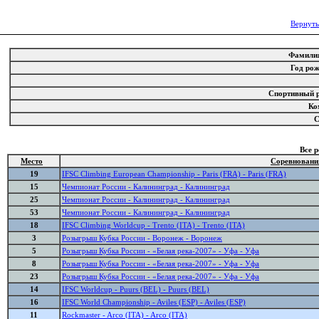
Вернуть
Фамил
Год ро
Спортивный 
Ко
Все 
Место
Соревновани
19
IFSC Climbing European Championship - Paris (FRA) - Paris (FRA)
15
Чемпионат России - Калининград - Калининград
25
Чемпионат России - Калининград - Калининград
53
Чемпионат России - Калининград - Калининград
18
IFSC Climbing Worldcup - Trento (ITA) - Trento (ITA)
3
Розыгрыш Кубка России - Воронеж - Воронеж
5
Розыгрыш Кубка России - «Белая река-2007» - Уфа - Уфа
8
Розыгрыш Кубка России - «Белая река-2007» - Уфа - Уфа
23
Розыгрыш Кубка России - «Белая река-2007» - Уфа - Уфа
14
IFSC Worldcup - Puurs (BEL) - Puurs (BEL)
16
IFSC World Championship - Aviles (ESP) - Aviles (ESP)
11
Rockmaster - Arco (ITA) - Arco (ITA)