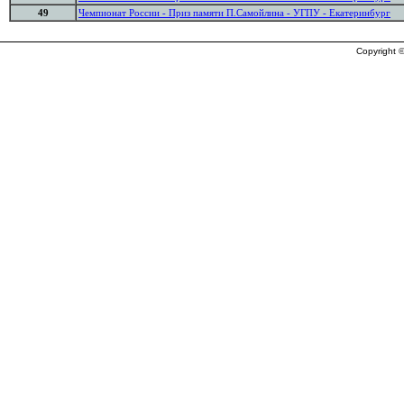
49
Чемпионат России - Приз памяти П.Самойлина - УГПУ - Екатеринбург
Copyright ©